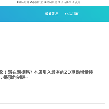
網站地圖
關於我們
聯絡我們
全站搜尋
會員
最新消息
作品回顧
您！還在困擾嗎? 本店引入最夯的ZD單點增量接
，採預約制喔~